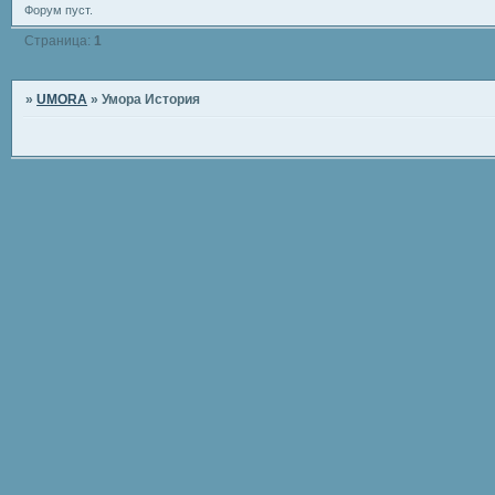
Форум пуст.
Страница:
1
»
UMORA
»
Умора История