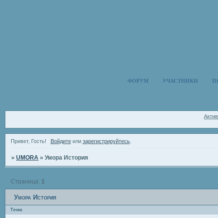
ФОРУМ
УЧАСТНИКИ
П
Акти
Привет, Гость!
Войдите
или
зарегистрируйтесь
.
»
UMORA
»
Умора История
Страница:
1
Умора История
Тема